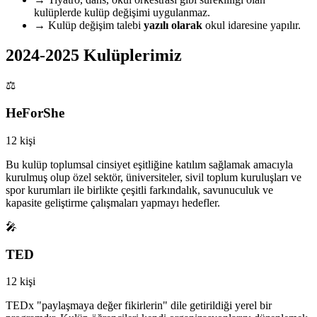
kulüplerde kulüp değişimi uygulanmaz.
→
Kulüp değişim talebi
yazılı olarak
okul idaresine yapılır.
2024-2025 Kulüplerimiz
⚖️
HeForShe
12 kişi
Bu kulüp toplumsal cinsiyet eşitliğine katılım sağlamak amacıyla
kurulmuş olup özel sektör, üniversiteler, sivil toplum kuruluşları ve
spor kurumları ile birlikte çeşitli farkındalık, savunuculuk ve
kapasite geliştirme çalışmaları yapmayı hedefler.
🎤
TED
12 kişi
TEDx "paylaşmaya değer fikirlerin" dile getirildiği yerel bir