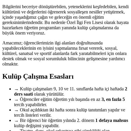
Bilgilerini beceriye dönüştürebilen, yeteneklerini keşfedebilen, kendi
kültürünü ve değerlerini öğrenerek sosyalleşen nesiller yetiştirmek,
içinde yaşadığımız çağın ve geleceğin en önemli eğitim
gereksinimlerindendir. Bu nedenle Özel İlgi Fen Lisesi olarak hayata
hazırlarken öğretim programları yanında kulüp çalışmalarına da
büyük önem veriyoruz.
Amacımız; öğrencilerimizin ilgi alanları doğrultusunda
yapabileceklerinin en iyisini yapmalarına fırsat vererek, sosyal,
kültürel, sanatsal ve sportif alanlarda fark yaratabilmeleri için onlara
destek olmak ve sosyal sorumluluk bilincinin gelişmesine yardımcı
olmaktır.
Kulüp Çalışma Esasları
→
Kulüp çalışmaları 9, 10 ve 11. sınıflarda hafta içi haftada
2
ders saati
olarak yürütülür.
→
Öğrenciler eğitim öğretim yılı başında en az
3, en fazla 5
tercih yapabilirler.
→
Okul açıldıktan iki hafta sonra kulüp tanıtımları yapılır ve
tercih listeleri verilir.
→
Bir öğrenci bir öğretim yılında 2. dönem
1 defaya mahsus
kulüp değişimi yapabilir.
→
Tiyatro, dans, okul orkestrası gibi sürekliliği olan