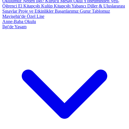
Okulumuz
Neden İlgi?
Kurucu Mesajı
Okul Yönetiminden
Veli-
Öğrenci El Kitapçığı
Kulüp Kitapçığı
Yabancı Diller & Uluslararası
Sınavlar
Proje ve Etkinlikler
Başarılarımız
Gurur Tablomuz
Mavişehir'de Özel Lise
Anne-Baba Okulu
İlgi'de Yaşam