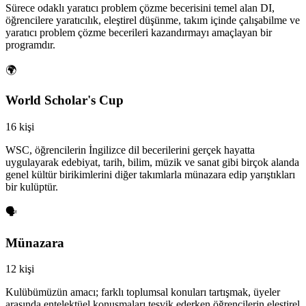
Sürece odaklı yaratıcı problem çözme becerisini temel alan DI,
öğrencilere yaratıcılık, eleştirel düşünme, takım içinde çalışabilme ve
yaratıcı problem çözme becerileri kazandırmayı amaçlayan bir
programdır.
🌍
World Scholar's Cup
16 kişi
WSC, öğrencilerin İngilizce dil becerilerini gerçek hayatta
uygulayarak edebiyat, tarih, bilim, müzik ve sanat gibi birçok alanda
genel kültür birikimlerini diğer takımlarla münazara edip yarıştıkları
bir kulüptür.
🗣️
Münazara
12 kişi
Kulübümüzün amacı; farklı toplumsal konuları tartışmak, üyeler
arasında entelektüel konuşmaları teşvik ederken öğrencilerin eleştirel