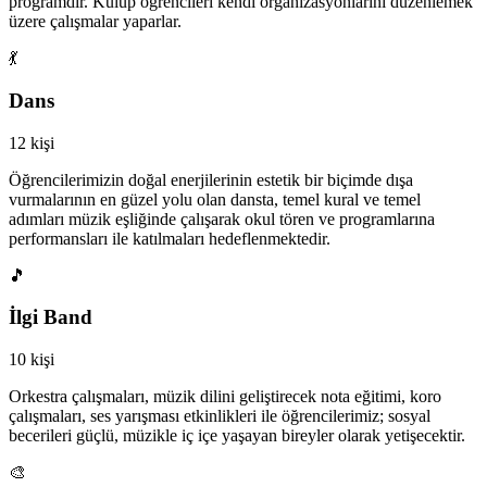
programdır. Kulüp öğrencileri kendi organizasyonlarını düzenlemek
üzere çalışmalar yaparlar.
💃
Dans
12 kişi
Öğrencilerimizin doğal enerjilerinin estetik bir biçimde dışa
vurmalarının en güzel yolu olan dansta, temel kural ve temel
adımları müzik eşliğinde çalışarak okul tören ve programlarına
performansları ile katılmaları hedeflenmektedir.
🎵
İlgi Band
10 kişi
Orkestra çalışmaları, müzik dilini geliştirecek nota eğitimi, koro
çalışmaları, ses yarışması etkinlikleri ile öğrencilerimiz; sosyal
becerileri güçlü, müzikle iç içe yaşayan bireyler olarak yetişecektir.
🎨