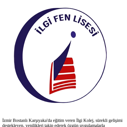
İzmir Bostanlı Karşıyaka'da eğitim veren İlgi Kolej, sürekli gelişimi
destekleyen, yenilikleri takip ederek özgün uygulamalarla