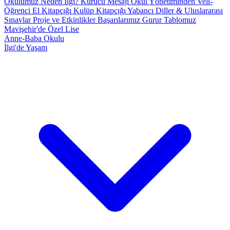
Okulumuz
Neden İlgi?
Kurucu Mesajı
Okul Yönetiminden
Veli-
Öğrenci El Kitapçığı
Kulüp Kitapçığı
Yabancı Diller & Uluslararası
Sınavlar
Proje ve Etkinlikler
Başarılarımız
Gurur Tablomuz
Mavişehir'de Özel Lise
Anne-Baba Okulu
İlgi'de Yaşam