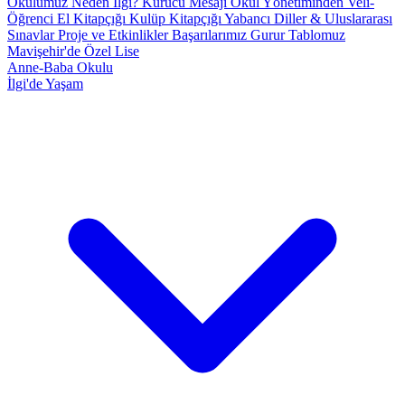
Okulumuz
Neden İlgi?
Kurucu Mesajı
Okul Yönetiminden
Veli-
Öğrenci El Kitapçığı
Kulüp Kitapçığı
Yabancı Diller & Uluslararası
Sınavlar
Proje ve Etkinlikler
Başarılarımız
Gurur Tablomuz
Mavişehir'de Özel Lise
Anne-Baba Okulu
İlgi'de Yaşam