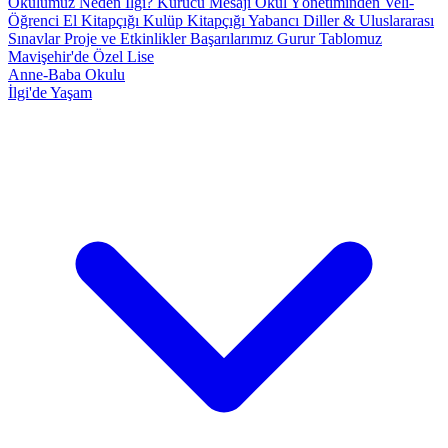
Okulumuz
Neden İlgi?
Kurucu Mesajı
Okul Yönetiminden
Veli-
Öğrenci El Kitapçığı
Kulüp Kitapçığı
Yabancı Diller & Uluslararası
Sınavlar
Proje ve Etkinlikler
Başarılarımız
Gurur Tablomuz
Mavişehir'de Özel Lise
Anne-Baba Okulu
İlgi'de Yaşam